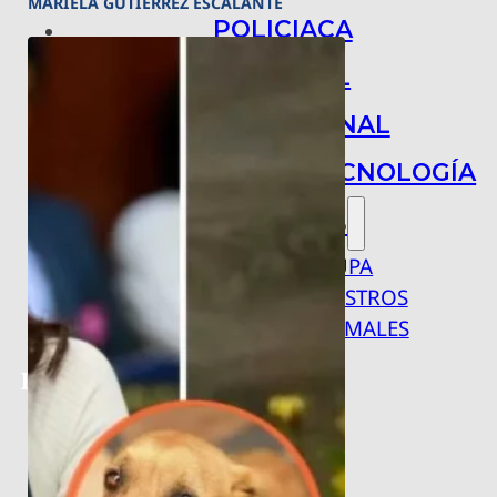
MARIELA GUTIÉRREZ ESCALANTE
POLICIACA
NACIONAL
INTERNACIONAL
ARTE, CIENCIA Y TECNOLOGÍA
COLUMNAS
BAJO LA LUPA
RASTROS Y ROSTROS
VÍNCULOS ANIMALES