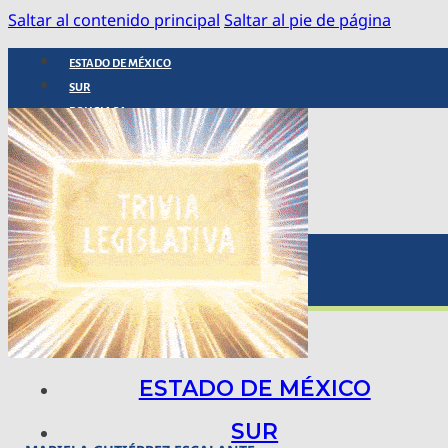
Saltar al contenido principal
Saltar al pie de página
ESTADO DE MÉXICO
SUR
POLICIACA
NACIONAL
INTERNACIONAL
ARTE, CIENCIA Y TECNOLOGÍA
COLUMNAS
BAJO LA LUPA
RASTROS Y ROSTROS
VÍNCULOS ANIMALES
ESTADO DE MÉXICO
SUR