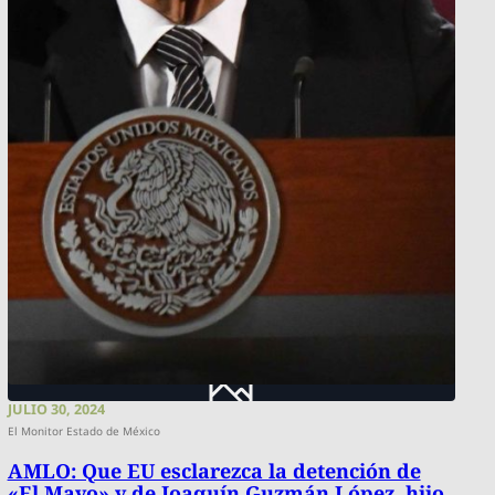
JULIO 30, 2024
El Monitor Estado de México
AMLO: Que EU esclarezca la detención de
«El Mayo» y de Joaquín Guzmán López, hijo