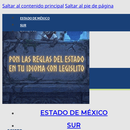
Saltar al contenido principal
Saltar al pie de página
ESTADO DE MÉXICO
SUR
POLICIACA
NACIONAL
INTERNACIONAL
ARTE, CIENCIA Y TECNOLOGÍA
COLUMNAS
BAJO LA LUPA
RASTROS Y ROSTROS
VÍNCULOS ANIMALES
ESTADO DE MÉXICO
SUR