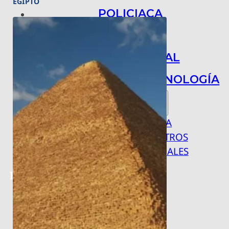
EGIPTO
POLICIACA
NACIONAL
INTERNACIONAL
ARTE, CIENCIA Y TECNOLOGÍA
COLUMNAS
BAJO LA LUPA
RASTROS Y ROSTROS
VÍNCULOS ANIMALES