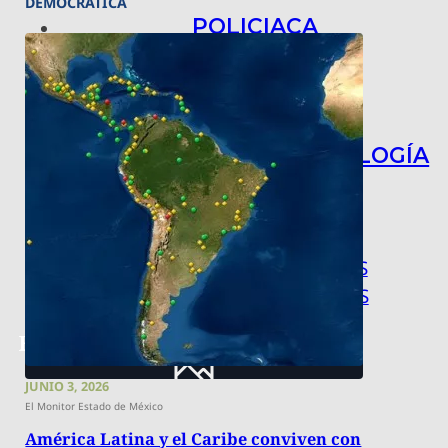
DEMOCRÁTICA
POLICIACA
NACIONAL
INTERNACIONAL
ARTE, CIENCIA Y TECNOLOGÍA
COLUMNAS
BAJO LA LUPA
RASTROS Y ROSTROS
VÍNCULOS ANIMALES
JUNIO 3, 2026
El Monitor Estado de México
América Latina y el Caribe conviven con