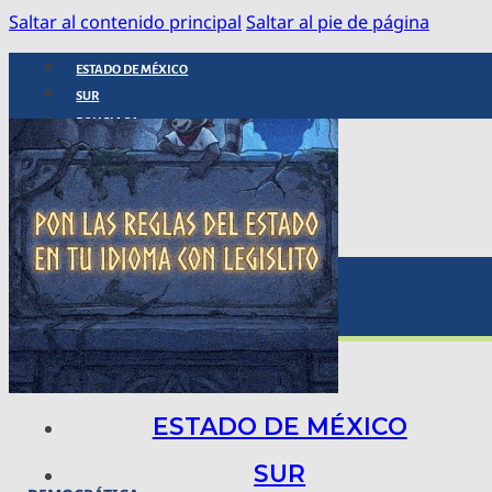
Saltar al contenido principal
Saltar al pie de página
ESTADO DE MÉXICO
SUR
POLICIACA
NACIONAL
INTERNACIONAL
ARTE, CIENCIA Y TECNOLOGÍA
COLUMNAS
BAJO LA LUPA
RASTROS Y ROSTROS
VÍNCULOS ANIMALES
ESTADO DE MÉXICO
SUR