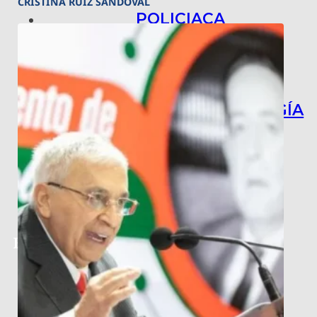
CRISTINA RUIZ SANDOVAL
POLICIACA
NACIONAL
INTERNACIONAL
ARTE, CIENCIA Y TECNOLOGÍA
COLUMNAS
BAJO LA LUPA
RASTROS Y ROSTROS
VÍNCULOS ANIMALES