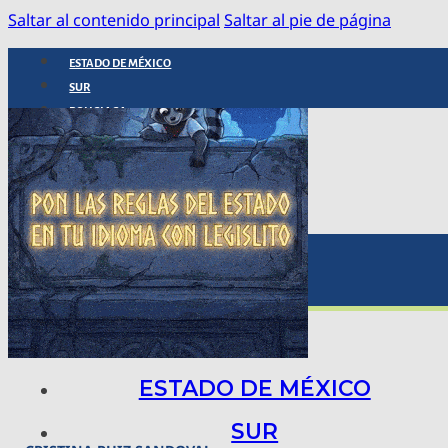
Saltar al contenido principal
Saltar al pie de página
ESTADO DE MÉXICO
SUR
POLICIACA
NACIONAL
INTERNACIONAL
ARTE, CIENCIA Y TECNOLOGÍA
COLUMNAS
BAJO LA LUPA
RASTROS Y ROSTROS
VÍNCULOS ANIMALES
ESTADO DE MÉXICO
SUR