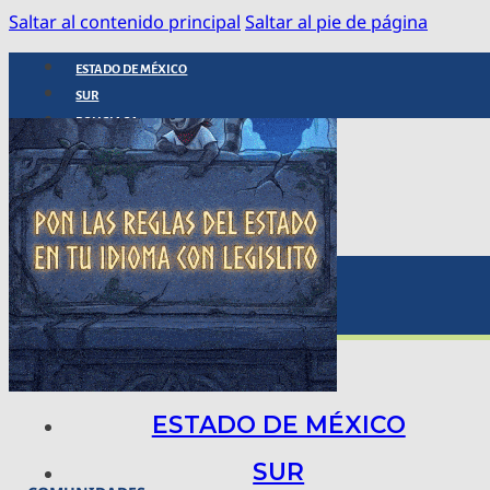
Saltar al contenido principal
Saltar al pie de página
ESTADO DE MÉXICO
SUR
POLICIACA
NACIONAL
INTERNACIONAL
ARTE, CIENCIA Y TECNOLOGÍA
COLUMNAS
BAJO LA LUPA
RASTROS Y ROSTROS
VÍNCULOS ANIMALES
ESTADO DE MÉXICO
SUR