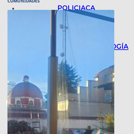
COMUNIDADES
POLICIACA
NACIONAL
INTERNACIONAL
ARTE, CIENCIA Y TECNOLOGÍA
COLUMNAS
BAJO LA LUPA
RASTROS Y ROSTROS
VÍNCULOS ANIMALES