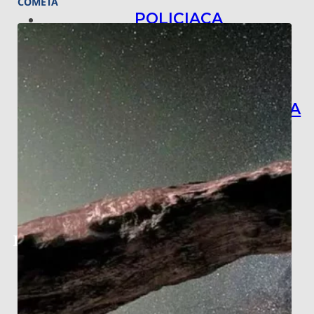
COMETA
POLICIACA
NACIONAL
INTERNACIONAL
ARTE, CIENCIA Y TECNOLOGÍA
COLUMNAS
BAJO LA LUPA
RASTROS Y ROSTROS
VÍNCULOS ANIMALES