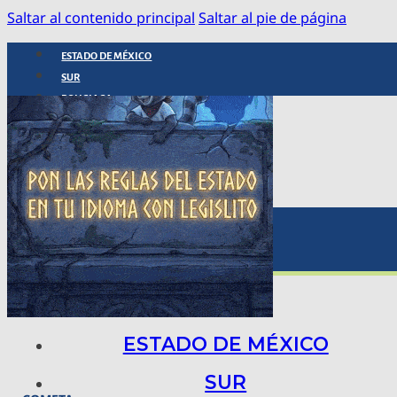
Saltar al contenido principal
Saltar al pie de página
ESTADO DE MÉXICO
SUR
POLICIACA
NACIONAL
INTERNACIONAL
ARTE, CIENCIA Y TECNOLOGÍA
COLUMNAS
BAJO LA LUPA
RASTROS Y ROSTROS
VÍNCULOS ANIMALES
ESTADO DE MÉXICO
SUR