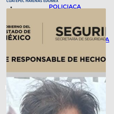
COATEPEC HARINAS EDOMÉX
POLICIACA
NACIONAL
INTERNACIONAL
ARTE, CIENCIA Y TECNOLOGÍA
COLUMNAS
BAJO LA LUPA
RASTROS Y ROSTROS
VÍNCULOS ANIMALES