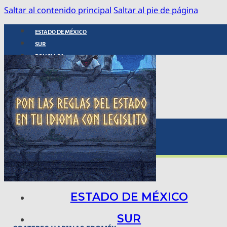
Saltar al contenido principal
Saltar al pie de página
ESTADO DE MÉXICO
SUR
POLICIACA
NACIONAL
INTERNACIONAL
ARTE, CIENCIA Y TECNOLOGÍA
COLUMNAS
BAJO LA LUPA
RASTROS Y ROSTROS
VÍNCULOS ANIMALES
ESTADO DE MÉXICO
SUR