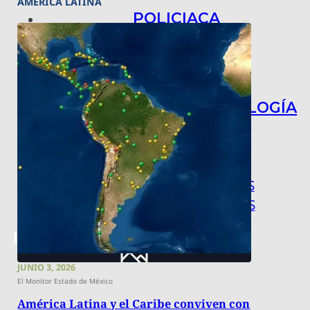
AMÉRICA LATINA
POLICIACA
NACIONAL
INTERNACIONAL
ARTE, CIENCIA Y TECNOLOGÍA
COLUMNAS
BAJO LA LUPA
RASTROS Y ROSTROS
VÍNCULOS ANIMALES
JUNIO 3, 2026
El Monitor Estado de México
América Latina y el Caribe conviven con