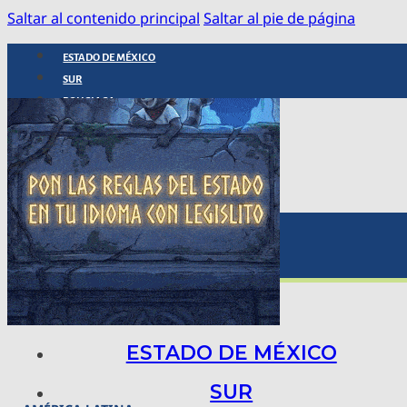
Saltar al contenido principal
Saltar al pie de página
ESTADO DE MÉXICO
SUR
POLICIACA
NACIONAL
INTERNACIONAL
ARTE, CIENCIA Y TECNOLOGÍA
COLUMNAS
BAJO LA LUPA
RASTROS Y ROSTROS
VÍNCULOS ANIMALES
ESTADO DE MÉXICO
SUR