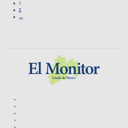
1
2
→