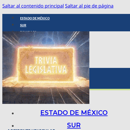
Saltar al contenido principal
Saltar al pie de página
ESTADO DE MÉXICO
SUR
POLICIACA
NACIONAL
INTERNACIONAL
ARTE, CIENCIA Y TECNOLOGÍA
COLUMNAS
BAJO LA LUPA
RASTROS Y ROSTROS
VÍNCULOS ANIMALES
ESTADO DE MÉXICO
SUR