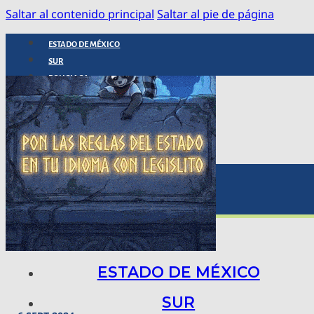
Saltar al contenido principal
Saltar al pie de página
ESTADO DE MÉXICO
SUR
POLICIACA
NACIONAL
INTERNACIONAL
ARTE, CIENCIA Y TECNOLOGÍA
COLUMNAS
BAJO LA LUPA
RASTROS Y ROSTROS
VÍNCULOS ANIMALES
ESTADO DE MÉXICO
SUR