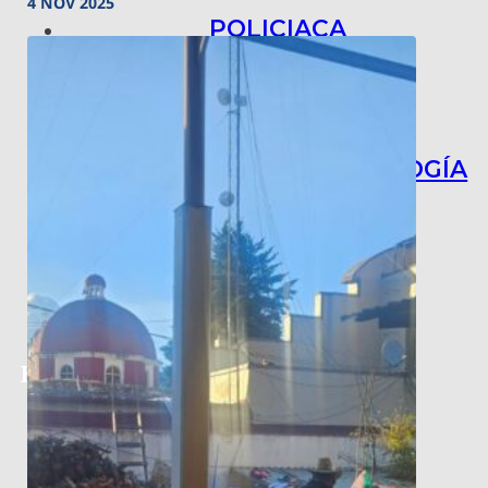
4 NOV 2025
POLICIACA
NACIONAL
INTERNACIONAL
ARTE, CIENCIA Y TECNOLOGÍA
COLUMNAS
BAJO LA LUPA
RASTROS Y ROSTROS
VÍNCULOS ANIMALES