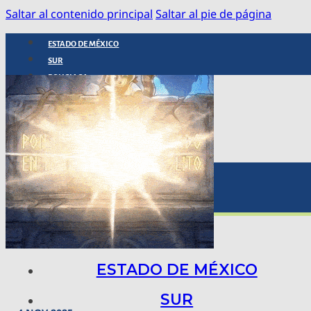
Saltar al contenido principal
Saltar al pie de página
ESTADO DE MÉXICO
SUR
POLICIACA
NACIONAL
INTERNACIONAL
ARTE, CIENCIA Y TECNOLOGÍA
COLUMNAS
BAJO LA LUPA
RASTROS Y ROSTROS
VÍNCULOS ANIMALES
ESTADO DE MÉXICO
SUR