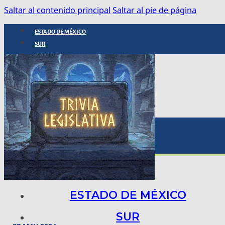
Saltar al contenido principal
Saltar al pie de página
ESTADO DE MÉXICO
SUR
POLICIACA
NACIONAL
INTERNACIONAL
ARTE, CIENCIA Y TECNOLOGÍA
COLUMNAS
BAJO LA LUPA
RASTROS Y ROSTROS
VÍNCULOS ANIMALES
ESTADO DE MÉXICO
SUR