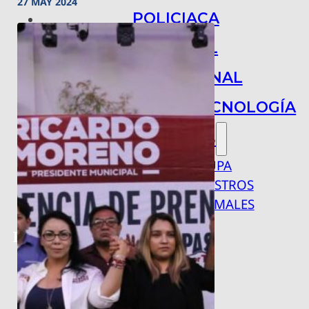
27 MAY 2024
POLICIACA
NACIONAL
INTERNACIONAL
ARTE, CIENCIA Y TECNOLOGÍA
COLUMNAS
BAJO LA LUPA
RASTROS Y ROSTROS
VÍNCULOS ANIMALES