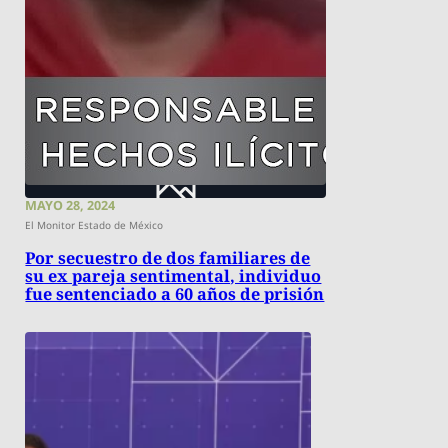
MAYO 28, 2024
El Monitor Estado de México
Por secuestro de dos familiares de
su ex pareja sentimental, individuo
fue sentenciado a 60 años de prisión