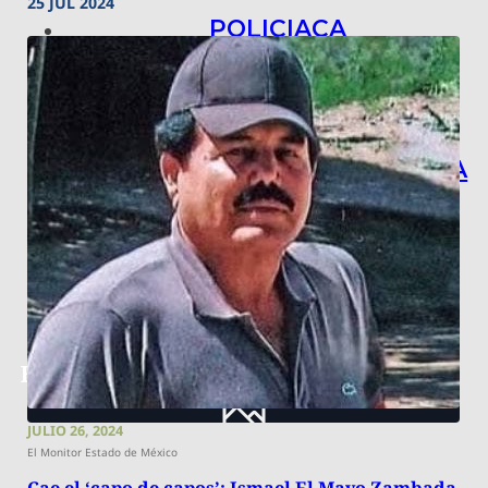
25 JUL 2024
POLICIACA
NACIONAL
INTERNACIONAL
ARTE, CIENCIA Y TECNOLOGÍA
COLUMNAS
BAJO LA LUPA
RASTROS Y ROSTROS
VÍNCULOS ANIMALES
JULIO 26, 2024
El Monitor Estado de México