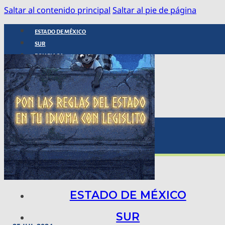
Saltar al contenido principal
Saltar al pie de página
ESTADO DE MÉXICO
SUR
POLICIACA
NACIONAL
INTERNACIONAL
ARTE, CIENCIA Y TECNOLOGÍA
COLUMNAS
BAJO LA LUPA
RASTROS Y ROSTROS
VÍNCULOS ANIMALES
ESTADO DE MÉXICO
SUR