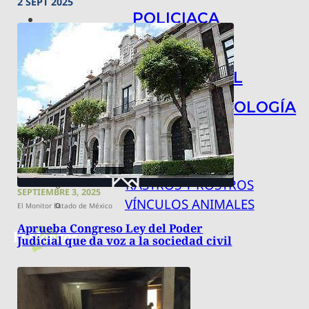
2 SEPT 2025
POLICIACA
NACIONAL
INTERNACIONAL
ARTE, CIENCIA Y TECNOLOGÍA
COLUMNAS
BAJO LA LUPA
RASTROS Y ROSTROS
SEPTIEMBRE 3, 2025
VÍNCULOS ANIMALES
El Monitor Estado de México
Aprueba Congreso Ley del Poder
Judicial que da voz a la sociedad civil