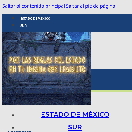
Saltar al contenido principal
Saltar al pie de página
ESTADO DE MÉXICO
SUR
POLICIACA
NACIONAL
INTERNACIONAL
ARTE, CIENCIA Y TECNOLOGÍA
COLUMNAS
BAJO LA LUPA
RASTROS Y ROSTROS
VÍNCULOS ANIMALES
ESTADO DE MÉXICO
SUR