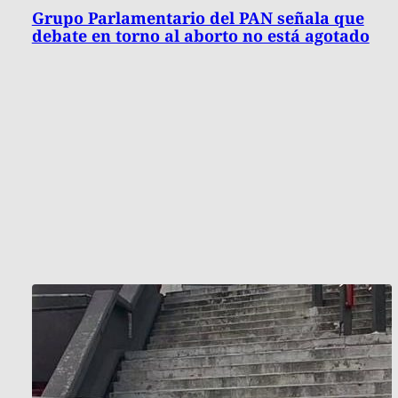
Grupo Parlamentario del PAN señala que
debate en torno al aborto no está agotado