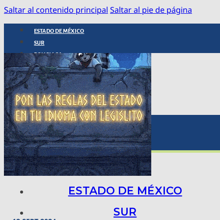
Saltar al contenido principal
Saltar al pie de página
ESTADO DE MÉXICO
SUR
POLICIACA
NACIONAL
INTERNACIONAL
ARTE, CIENCIA Y TECNOLOGÍA
COLUMNAS
BAJO LA LUPA
RASTROS Y ROSTROS
VÍNCULOS ANIMALES
ESTADO DE MÉXICO
SUR