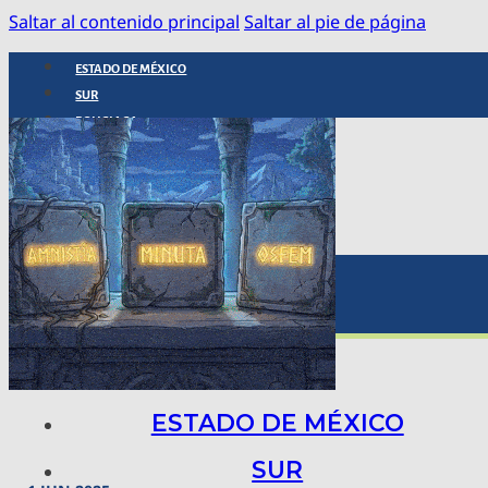
Saltar al contenido principal
Saltar al pie de página
ESTADO DE MÉXICO
SUR
POLICIACA
NACIONAL
INTERNACIONAL
ARTE, CIENCIA Y TECNOLOGÍA
COLUMNAS
BAJO LA LUPA
RASTROS Y ROSTROS
VÍNCULOS ANIMALES
ESTADO DE MÉXICO
SUR