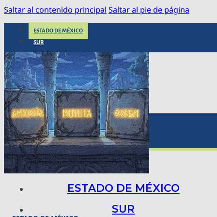
Saltar al contenido principal
Saltar al pie de página
ESTADO DE MÉXICO
SUR
POLICIACA
NACIONAL
INTERNACIONAL
ARTE, CIENCIA Y TECNOLOGÍA
COLUMNAS
BAJO LA LUPA
RASTROS Y ROSTROS
VÍNCULOS ANIMALES
ESTADO DE MÉXICO
SUR