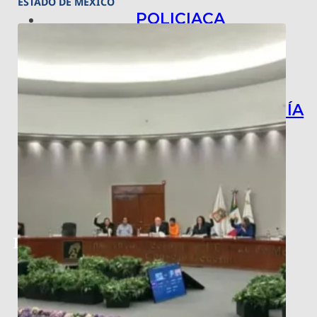
ESTADO DE MÉXICO
POLICIACA
NACIONAL
INTERNACIONAL
ARTE, CIENCIA Y TECNOLOGÍA
COLUMNAS
BAJO LA LUPA
RASTROS Y ROSTROS
VÍNCULOS ANIMALES