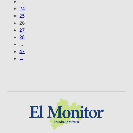
…
24
25
26
27
28
…
47
→