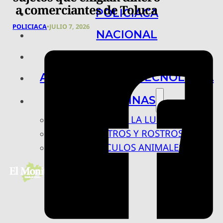
a comerciantes de Toluca
POLICIACA
POLICIACA
•
JULIO 7, 2026
NACIONAL
INTERNACIONAL
ARTE, CIENCIA Y TECNOLOGÍA
COLUMNAS
BAJO LA LUPA
RASTROS Y ROSTROS
VÍNCULOS ANIMALES