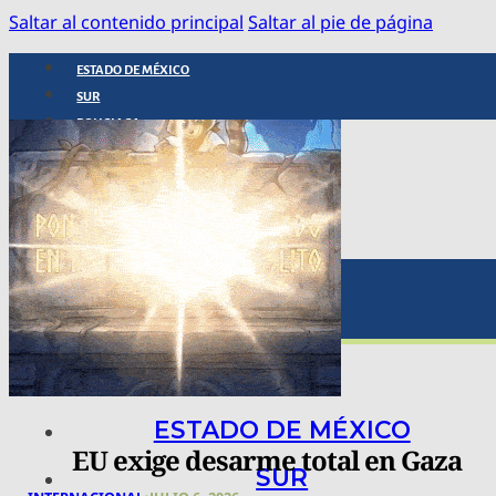
Saltar al contenido principal
Saltar al pie de página
ESTADO DE MÉXICO
SUR
POLICIACA
NACIONAL
INTERNACIONAL
ARTE, CIENCIA Y TECNOLOGÍA
COLUMNAS
BAJO LA LUPA
RASTROS Y ROSTROS
VÍNCULOS ANIMALES
ESTADO DE MÉXICO
EU exige desarme total en Gaza
SUR