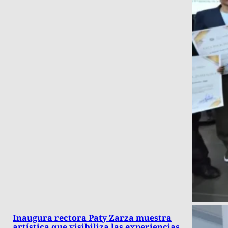
Inaugura rectora Paty Zarza muestra
artística que visibiliza las experiencias