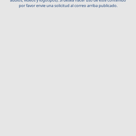
audios, videos y logotipos). Si desea hacer uso de este contenido
por favor envie una solicitud al correo arriba publicado.