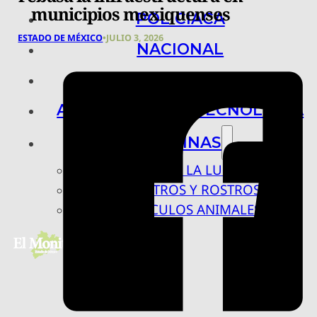
municipios mexiquenses
POLICIACA
ESTADO DE MÉXICO
•
JULIO 3, 2026
NACIONAL
INTERNACIONAL
ARTE, CIENCIA Y TECNOLOGÍA
COLUMNAS
BAJO LA LUPA
RASTROS Y ROSTROS
VÍNCULOS ANIMALES