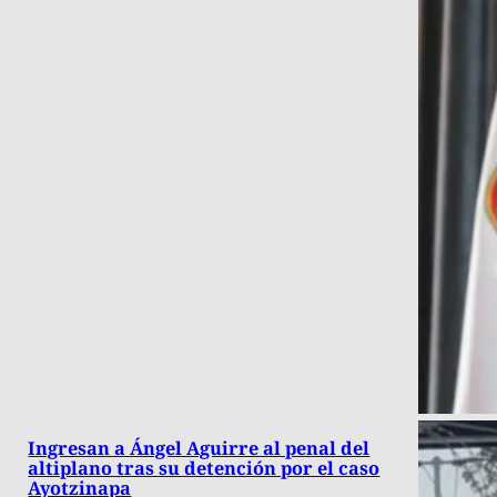
Ingresan a Ángel Aguirre al penal del
altiplano tras su detención por el caso
Ayotzinapa