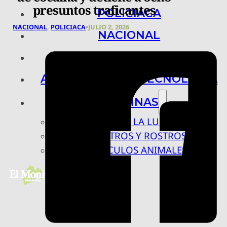
presuntos traficantes
POLICIACA
NACIONAL
,
POLICIACA
•
JULIO 2, 2026
NACIONAL
INTERNACIONAL
ARTE, CIENCIA Y TECNOLOGÍA
COLUMNAS
BAJO LA LUPA
RASTROS Y ROSTROS
VÍNCULOS ANIMALES