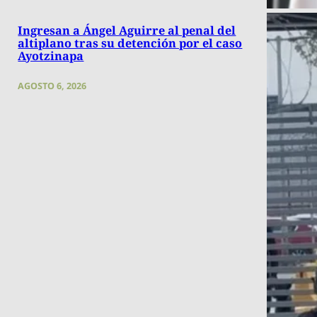
Ingresan a Ángel Aguirre al penal del
altiplano tras su detención por el caso
Ayotzinapa
AGOSTO 6, 2026