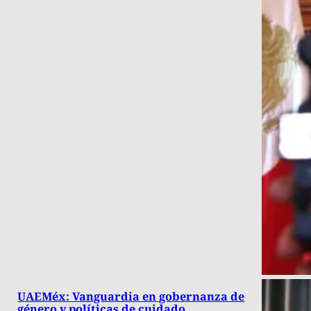
UAEMéx: Vanguardia en gobernanza de
género y políticas de cuidado