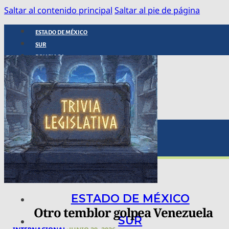
Saltar al contenido principal
Saltar al pie de página
ESTADO DE MÉXICO
SUR
POLICIACA
NACIONAL
INTERNACIONAL
ARTE, CIENCIA Y TECNOLOGÍA
COLUMNAS
BAJO LA LUPA
RASTROS Y ROSTROS
VÍNCULOS ANIMALES
ESTADO DE MÉXICO
Otro temblor golpea Venezuela
SUR