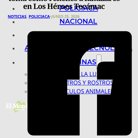
en Los Héroes Tecámac
POLICIACA
NOTICIAS
,
POLICIACA
•
JUNIO 25, 2026
NACIONAL
INTERNACIONAL
ARTE, CIENCIA Y TECNOLOGÍA
COLUMNAS
BAJO LA LUPA
RASTROS Y ROSTROS
VÍNCULOS ANIMALES