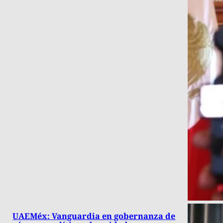
UAEMéx: Vanguardia en gobernanza de