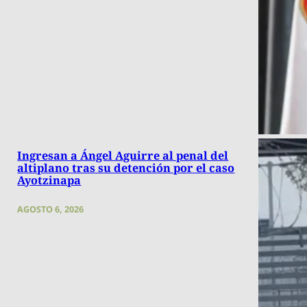
Ingresan a Ángel Aguirre al penal del
altiplano tras su detención por el caso
Ayotzinapa
AGOSTO 6, 2026