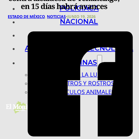
en 15 días habrá avances
POLICIACA
ESTADO DE MÉXICO
,
NOTICIAS
•
JUNIO 19, 2026
NACIONAL
INTERNACIONAL
ARTE, CIENCIA Y TECNOLOGÍA
COLUMNAS
BAJO LA LUPA
RASTROS Y ROSTROS
VÍNCULOS ANIMALES