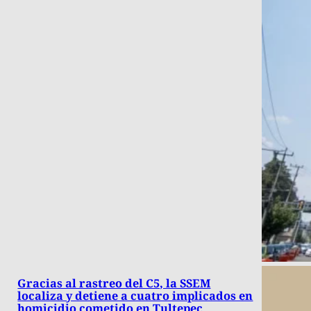
Gracias al rastreo del C5, la SSEM
localiza y detiene a cuatro implicados en
homicidio cometido en Tultepec