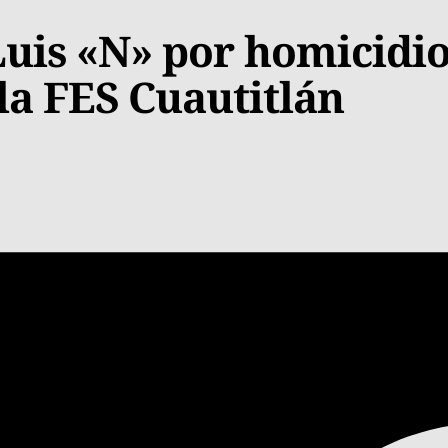
uis «N» por homicidi
la FES Cuautitlán