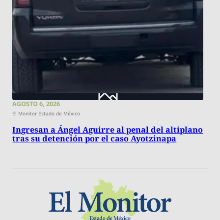
AGOSTO 6, 2026
El Monitor Estado de México
Ingresan a Ángel Aguirre al penal del altiplano
tras su detención por el caso Ayotzinapa