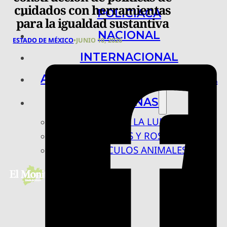
cuidados con herramientas
POLICIACA
para la igualdad sustantiva
NACIONAL
ESTADO DE MÉXICO
•
JUNIO 10, 2026
INTERNACIONAL
ARTE, CIENCIA Y TECNOLOGÍA
COLUMNAS
BAJO LA LUPA
RASTROS Y ROSTROS
VÍNCULOS ANIMALES