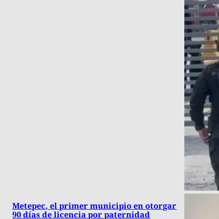
Metepec, el primer municipio en otorgar
90 días de licencia por paternidad