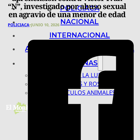
“N”, investigado por abuso sexual
POLICIACA
en agravio de una menor de edad
NACIONAL
POLICIACA
•
JUNIO 10, 2026
INTERNACIONAL
ARTE, CIENCIA Y TECNOLOGÍA
COLUMNAS
BAJO LA LUPA
RASTROS Y ROSTROS
VÍNCULOS ANIMALES