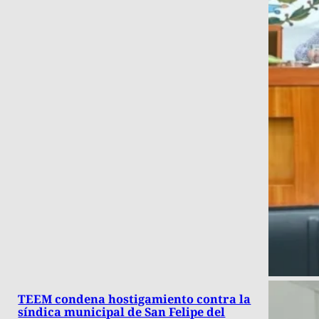
TEEM condena hostigamiento contra la
síndica municipal de San Felipe del