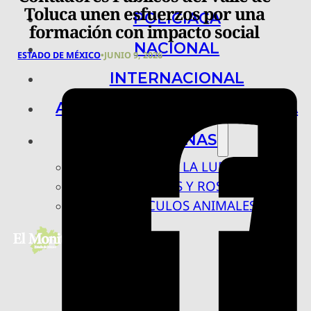
Toluca unen esfuerzos por una
POLICIACA
formación con impacto social
NACIONAL
ESTADO DE MÉXICO
•
JUNIO 9, 2026
INTERNACIONAL
ARTE, CIENCIA Y TECNOLOGÍA
COLUMNAS
BAJO LA LUPA
RASTROS Y ROSTROS
VÍNCULOS ANIMALES