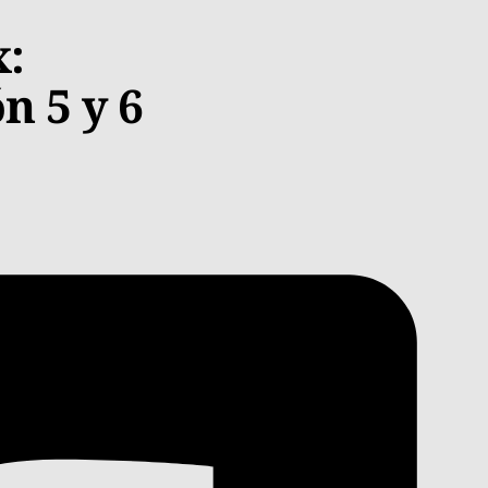
:
n 5 y 6