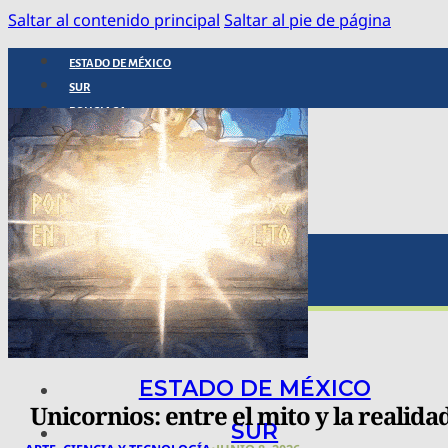
Saltar al contenido principal
Saltar al pie de página
ESTADO DE MÉXICO
SUR
POLICIACA
NACIONAL
INTERNACIONAL
ARTE, CIENCIA Y TECNOLOGÍA
COLUMNAS
BAJO LA LUPA
RASTROS Y ROSTROS
VÍNCULOS ANIMALES
ESTADO DE MÉXICO
Unicornios: entre el mito y la realida
SUR