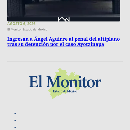
AGOSTO 6, 2026
El Monitor Estado de México
Ingresan a Ángel Aguirre al penal del altiplano
tras su detención por el caso Ayotzinapa