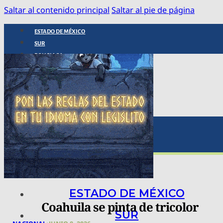
Saltar al contenido principal
Saltar al pie de página
ESTADO DE MÉXICO
SUR
POLICIACA
NACIONAL
INTERNACIONAL
ARTE, CIENCIA Y TECNOLOGÍA
COLUMNAS
BAJO LA LUPA
RASTROS Y ROSTROS
VÍNCULOS ANIMALES
ESTADO DE MÉXICO
Coahuila se pinta de tricolor
SUR