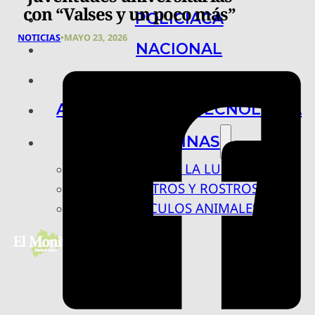
con “Valses y un poco más”
POLICIACA
NOTICIAS
•
MAYO 23, 2026
NACIONAL
INTERNACIONAL
ARTE, CIENCIA Y TECNOLOGÍA
COLUMNAS
BAJO LA LUPA
RASTROS Y ROSTROS
VÍNCULOS ANIMALES