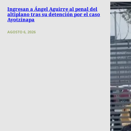
Ingresan a Ángel Aguirre al penal del
altiplano tras su detención por el caso
Ayotzinapa
AGOSTO 6, 2026