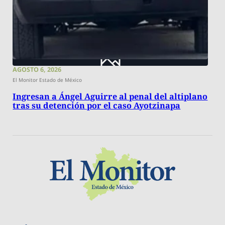
AGOSTO 6, 2026
El Monitor Estado de México
Ingresan a Ángel Aguirre al penal del altiplano
tras su detención por el caso Ayotzinapa