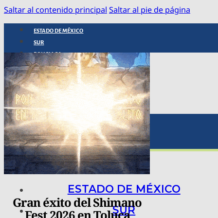
Saltar al contenido principal
Saltar al pie de página
ESTADO DE MÉXICO
SUR
POLICIACA
NACIONAL
INTERNACIONAL
ARTE, CIENCIA Y TECNOLOGÍA
COLUMNAS
BAJO LA LUPA
RASTROS Y ROSTROS
VÍNCULOS ANIMALES
ESTADO DE MÉXICO
Gran éxito del Shimano
SUR
Fest 2026 en Toluca