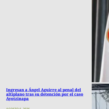
Ingresan a Ángel Aguirre al penal del
altiplano tras su detención por el caso
Ayotzinapa
AGOSTO 6, 2026