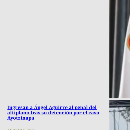
Ingresan a Ángel Aguirre al penal del
altiplano tras su detención por el caso
Ayotzinapa