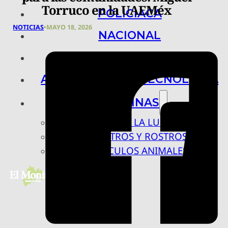
Torruco en la UAEMéx
POLICIACA
NOTICIAS
•
MAYO 18, 2026
NACIONAL
INTERNACIONAL
ARTE, CIENCIA Y TECNOLOGÍA
COLUMNAS
BAJO LA LUPA
RASTROS Y ROSTROS
VÍNCULOS ANIMALES