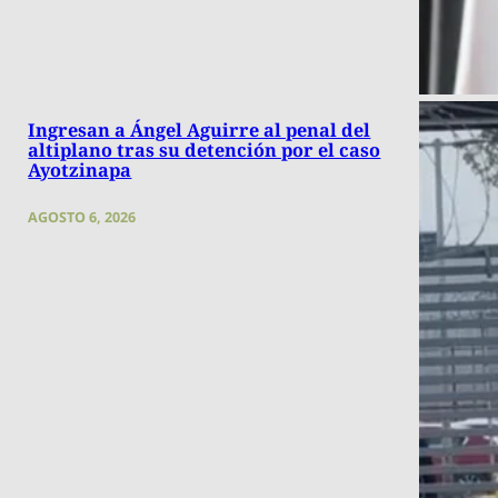
Ingresan a Ángel Aguirre al penal del
altiplano tras su detención por el caso
Ayotzinapa
AGOSTO 6, 2026