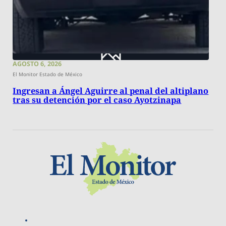
AGOSTO 6, 2026
El Monitor Estado de México
Ingresan a Ángel Aguirre al penal del altiplano
tras su detención por el caso Ayotzinapa