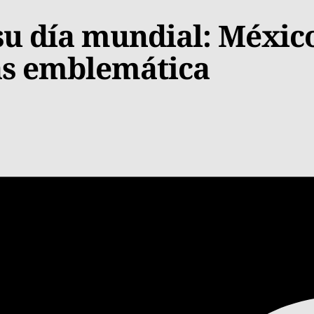
su día mundial: Méxic
ás emblemática