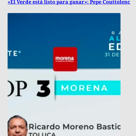
«El Verde está listo para ganar»: Pepe Couttolenc