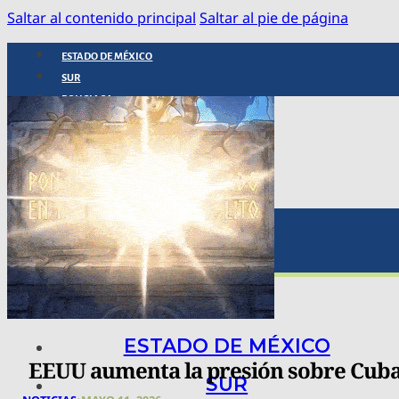
Saltar al contenido principal
Saltar al pie de página
ESTADO DE MÉXICO
SUR
POLICIACA
NACIONAL
INTERNACIONAL
ARTE, CIENCIA Y TECNOLOGÍA
COLUMNAS
BAJO LA LUPA
RASTROS Y ROSTROS
VÍNCULOS ANIMALES
ESTADO DE MÉXICO
EEUU aumenta la presión sobre Cub
SUR